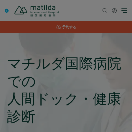
Skip
to
content
予約する
マチルダ国際病院
での
人間ドック・健康
診断