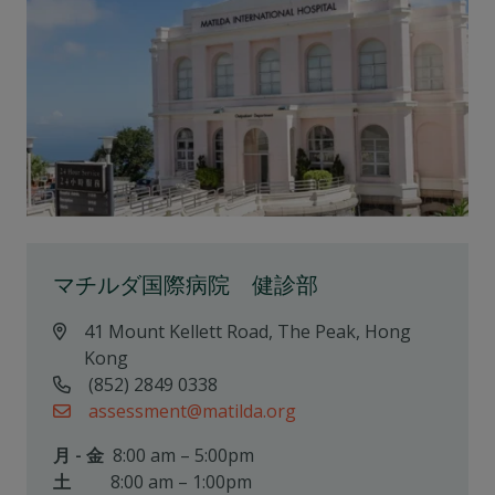
マチルダ国際病院 健診部
41 Mount Kellett Road, The Peak, Hong
Kong
(852) 2849 0338
assessment@matilda.org
月 - 金
8:00 am – 5:00pm
土
8:00 am – 1:00pm