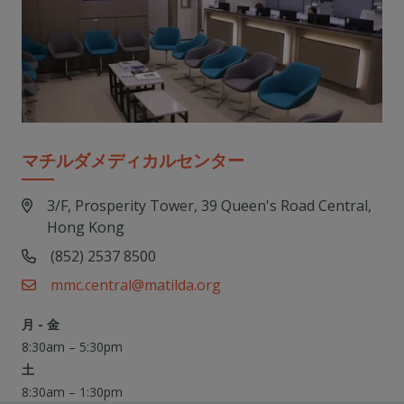
マチルダメディカルセンター
3/F, Prosperity Tower, 39 Queen's Road Central,
Hong Kong
(852) 2537 8500
mmc.central@matilda.org
月 - 金
8:30am – 5:30pm
土
8:30am – 1:30pm