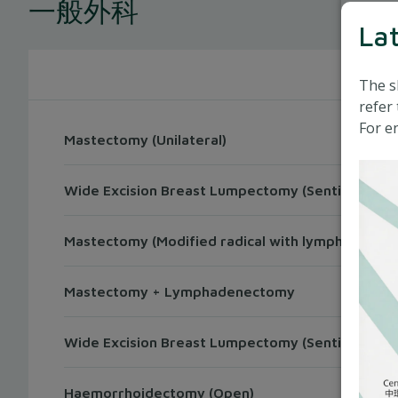
一般外科
La
The s
refer 
For en
Mastectomy (Unilateral)
Wide Excision Breast Lumpectomy (Sentinel node
Mastectomy (Modified radical with lymph node b
Mastectomy + Lymphadenectomy
Wide Excision Breast Lumpectomy (Sentinel node 
Haemorrhoidectomy (Open)