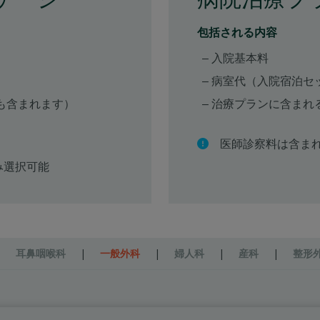
包括される内容
入院基本料
病室代（入院宿泊セ
も含まれます）
治療プランに含まれ
医師診察料は含ま
み選択可能
|
耳鼻咽喉科
|
一般外科
|
婦人科
|
産科
|
整形