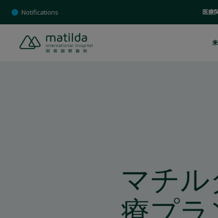
Skip
Notifications
医療
to
content
来
マチル
療プラ