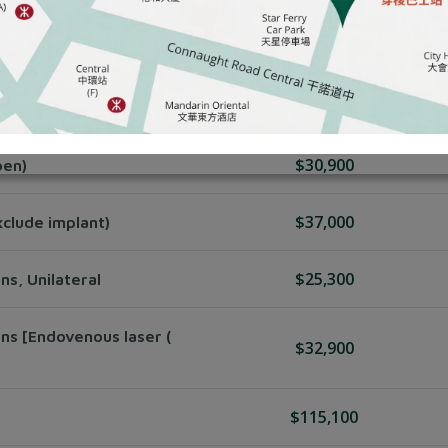
$34,000
eed to add H1-2B)
$29,500
$30,900
pen)
$37,000
xclude implant)
$25,300
ns, Unilateral
ns [Endovenous laser (
$32,900
$115,100