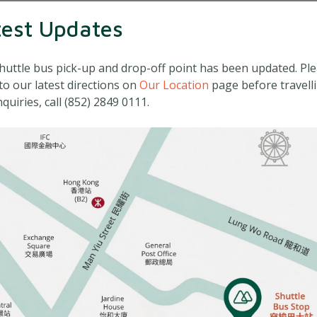
test Updates
スタンダード
huttle bus pick-up and drop-off point has been updated. Pl
to our latest directions on
Our Location
page before travelli
quiries, call (852) 2849 0111.
$43,100
$45,400
 biopsy)
$59,300
iopsy)
$50,800
$51,200
biopsy) + Axillary Dissection
$21,000