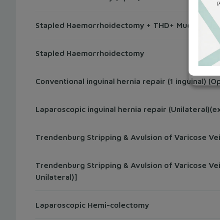
Stapled Haemorrhoidectomy + THD+ Mucopexy (n
Stapled Haemorrhoidectomy
Conventional inguinal hernia repair (1 inguinal) (O
Laparoscopic inguinal hernia repair (Unilateral)(e
Trendenburg Stripping & Avulsion of Varicose Vei
Trendenburg Stripping & Avulsion of Varicose Vei
Unilateral)]
Laparoscopic Hemi-colectomy