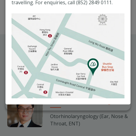
当院の耳鼻咽喉外科医は、さまざまな頭頸部の疾患に
travelling. For enquiries, call (852) 2849 0111.
バーへも効果的かつ心のこもった医療とケアを提供い
鼻咽頭がん
アレルギー
おける診療を専門としています。
たします。
嚥下障害
当院のアレルギー専門医はさまざまなアレルギー症状
頭頸部疾患に関する治療法は以下となります：
扁桃炎
睡眠障害
小児耳鼻咽喉科治療について主に以下となります：
の対応に優れており、ダニや花粉などの一般的なアレ
ルゲンに対する反応も効率よく制御します。
耳下腺疾患
当院の耳鼻咽喉科医師
当院専門医は睡眠障害の診療に優れており、不眠症や
アレルギー
首のしこり
睡眠時無呼吸症候群などの治療も提供しています。
中枢性聴覚情報処理障害（CAPD）
アレルギーの感受性に合わせた治療は主に以下となり
紹介
甲状腺障害 (頭頸部)
ます：
聴覚および言語障害
全ての健診にエプワース眠気尺度（ESS）を採用し、
甲状腺がん
睡眠ポリグラフ検査及び CPAP治療なども提供してい
扁桃腺および
アデノイド
アレルギー検査
医者を探す
ます。また、睡眠関連呼吸障害群の診断のための入院
アレルギーに対する健康教育および管理
サービスも提供しています。
環境管理対策
当院の専門的な睡眠障害治療は主に以下となります：
Dr. Nelson LAI Kwong Lun
不眠症
Otorhinolaryngology (Ear, Nose &
無呼吸症候群
Throat, ENT)
ナルコレプシー