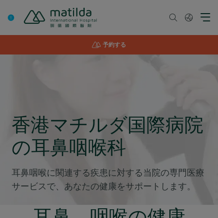
Skip
to
content
予約する
香港マチルダ国際病院
の耳鼻咽喉科
耳鼻咽喉に関連する疾患に対する当院の専門医療
サービスで、あなたの健康をサポートします。
耳鼻、咽喉の健康