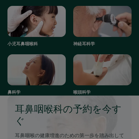
小児耳鼻咽喉科
神経耳科学
鼻科学
喉頭科学
耳鼻咽喉科の予約を今す
ぐ
耳鼻咽喉の健康増進のための第一歩を踏み出して