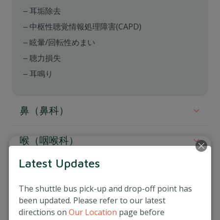
耳垢除去
中枢性聴覚情報処理障害(CAPD)
眩暈/回転性めまい
聴力損失
耳鳴り
鼻（鼻科）
当院の耳鼻咽科専門医は、アレルギーから副鼻腔炎ま
喉（咽喉科）
で、鼻の症状に対応する高度な治療を提供します。
当院の耳鼻咽喉科では、複雑な喉の症状に対応できる
Latest Updates
鼻疾患に関する治療法は以下となります：
小児耳鼻咽喉科
設備を導入しています。
鼻アレルギー/アレルギー性鼻炎
The shuttle bus pick-up and drop-off point has
当院の小児耳鼻咽喉科は、お子様のニーズに合った治
咽喉疾患に関する治療法は以下があります：
頭頸部
been updated. Please refer to our latest
鼻ポリープ
療方法を提案し、小さなお子様へ安心丁寧かつ高度診
喉頭がん
directions on
Our Location
page before
療を心がけております。ご家族の中で最も小さなメン
副鼻腔炎