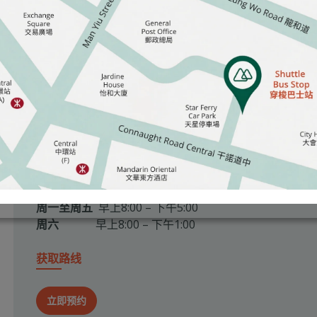
化的关注，为患者营造积极的体验。
明德国际医院
香港山顶加列山道41号
(852) 2849 0338
assessment@matilda.org
周一至周五
早上8:00 – 下午5:00
周六
早上8:00 – 下午1:00
获取路线
立即预约