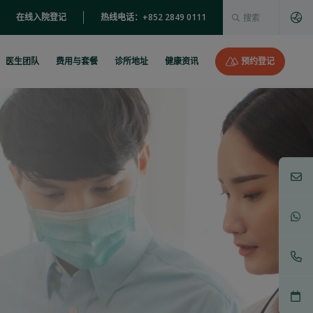
这是一个附加了自动建
在线入院登记
热线电话：+852 2849 0111
没有建议，因为搜索字段为空。
医生团队
费用与套餐
诊所地址
健康资讯
预约登记