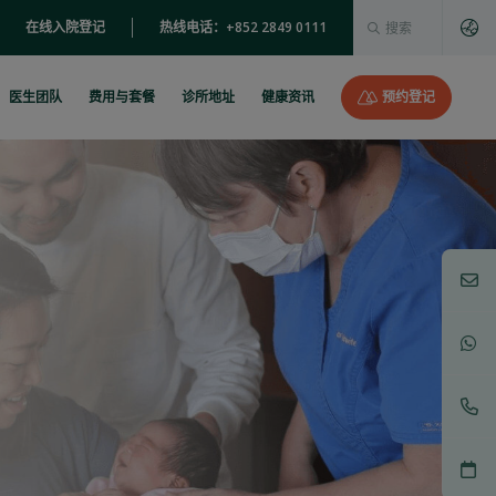
这是一个附加了自动建
在线入院登记
热线电话：+852 2849 0111
没有建议，因为搜索字段为空。
医生团队
费用与套餐
诊所地址
健康资讯
预约登记