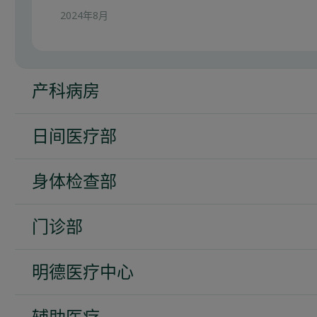
2024年8月
产科病房
日间医疗部
「我在明德的第一次生产经历非常正面，这要感谢
Winnie 和我的妇产科医生 Patrick向我提供
身体检查部
乳喂哺。我知道其他私立医院并没有提供同等的支
「护士们既关怀又尊重病人，且反应迅速。我能感
乳时相对困难。此外，我对於在分娩期间使用的硬
钱，并提早为我处理账单。送餐到我房间的工作人
持活动能力。」
门诊部
貌。」
「感谢你们的照顾。在诊所的照料下，我总是感到
2024年10月
暖使我感到窝心。我对於超声波检查时使用的温热凝
2024年8月
明德医疗中心
“医生非常有耐心，并且我们感觉他能从家长的角
2024年9月
色，友好且服务周到。”