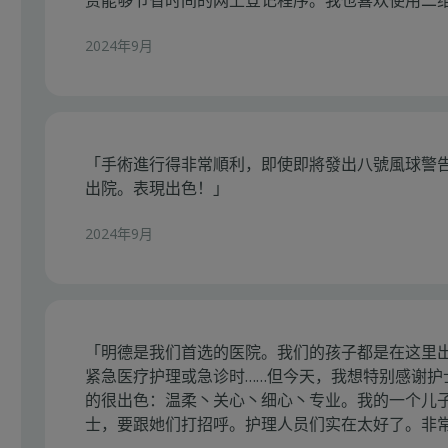
赏能够节省时间的网上登记程序。我也喜欢使用二
2024年9月
「手術進行得非常順利，即使即將發出八號風球警
出院。表現出色！」
2024年9月
「明德是我们首选的医院。我们的孩子都是在这里
紧急医疗护理或急诊时……但今天，我想特别感谢
的很出色：温柔丶关心丶细心丶专业。我的一个儿
士，要跟她们打招呼。护理人员们实在太好了。非