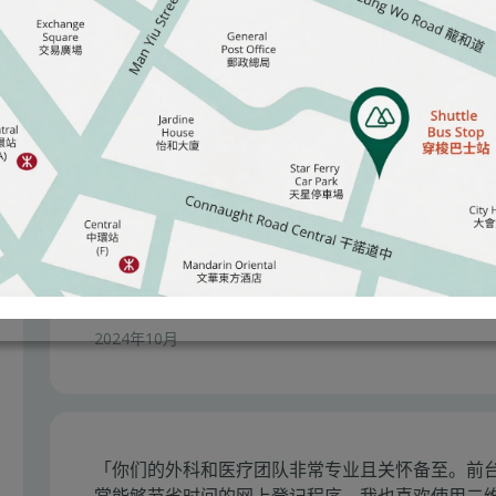
意度的承诺。
医疗外科部门
「休养期间医院环境相当优雅宁静，照顾我的护士
我散步时都不时问候我有什麽需要，尤其是Sandy鼓
房间空气很好，送餐时间亦非常准时。」
2024年10月
「你们的外科和医疗团队非常专业且关怀备至。前