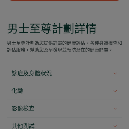
男士至尊計劃詳情
男士至尊計劃
為您提供詳盡的健康評估。各種身體檢查和
評估服務，幫助您及早發現並預防潛在的健康問題。
診症及身體狀況
由醫生進行詳細身體檢查
化驗
完成所有測試之日起計三個月內將會有一次免費複
全面血球統計
診
影像檢查
血型及Rh因子測試 (適用於首次使用者)
上腹部肝膽超聲波掃描
其他測試
肝功能測試