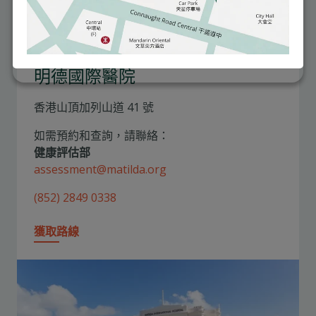
男士至尊計劃地點
明德國際醫院
香港山頂加列山道 41 號
如需預約和查詢，請聯絡：
健康評估部
assessment@matilda.org
(852) 2849 0338
獲取路線