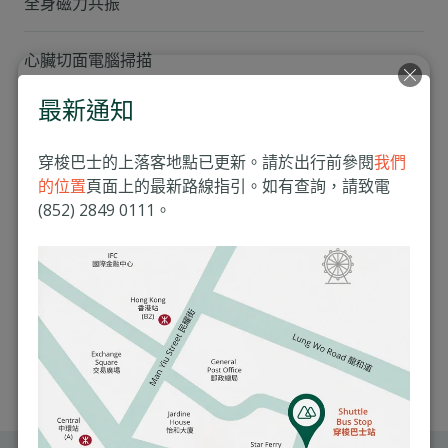
全身磁力共振
乙型肝炎抗體測試 (HBsAb)
尿酸
心臟切面電腦掃描
梅毒抗體
最新通知
冠狀動脈電腦掃描血管造影
尿液常規分析
穿梭巴士的上落客地點已更新。請於出行前參閱
我們
糞便常規分析
過敏測試
的位置
頁面上的最新路線指引。如有查詢，請致電
(852) 2849 0111。
後天免疫力缺乏測試
腫瘤標記
結腸: CEA
低劑量胸膛電腦掃描
前列腺: PSA 、游離前列腺特異抗體 (適用於45歲
睡眠測試
或以上男士)
結腸鏡