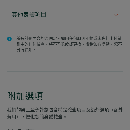
前列腺超聲波掃描
心臟耐力測試
腎功能測試
其他覆蓋項目
骨質密度掃描
心電圖
電解質 (鈉及鉀)
使用私家房
肺部X光檢查 (背面)
踝肱血壓指數 (ABPI, 適用於40歲或 以上的人士)
鈣
所有計劃內容均為固定。如因任何原因拒絕或未進行上述計
提供房內送餐服務
劃中的任何檢查，將不予退款或更換。價格如有變動，恕不
排尿流動量
維他命 D
另行通知。
醫生報告，包括總結及醫生建議
甲狀腺功能測試 (游離甲狀腺素, 促甲狀腺激素)
禁食血糖量
全面油脂分析
附加選項
乳酸去氫酵素 (LDH)
甲型肝炎抗體測試 (HAV Ab)
我們的
男士至尊計劃
包含特定檢查項目及額外選項（額外
費用），優化您的身體檢查。
乙型肝炎抗原測試 (HBsAg)