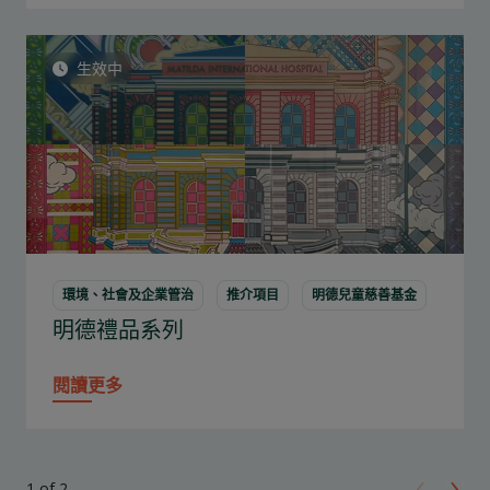
生效中
環境、社會及企業管治
推介項目
明德兒童慈善基金
明德禮品系列
閱讀更多
‹
›
1 of 2