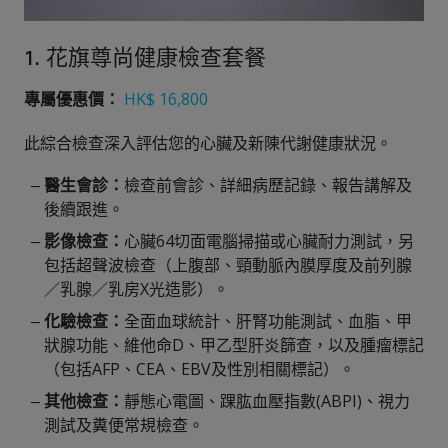
1. 花旗尊尚健康檢查套餐
專屬優惠價：
HK$ 16,800
此綜合檢查深入評估您的心臟及新陳代謝健康狀況。
醫生會診：
檢查前會診、詳細病歷記錄、報告講解及
後續跟進。
影像檢查：
心臟64切面電腦掃描
或心臟
耐力測試，另
包括超聲波檢查（上腹部、頸動脈內膜厚度及前列腺
／乳腺／乳房X光造影）。
化驗檢查：
全面血球統計、肝腎功能測試、血脂、甲
狀腺功能、維他命D、甲乙型肝炎篩查，以及腫瘤標記
（包括AFP、CEA、EBV及性別相關標記）。
其他檢查：
靜態心電圖、踝肱血壓指數(ABPI)、視力
測試及糞便常規檢查。