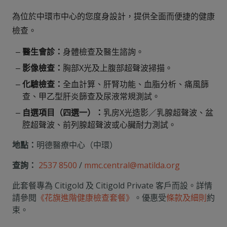
為位於中環市中心的您度身設計，提供全面而便捷的健康
檢查。
醫生會診：
身體檢查及醫生諮詢。
影像檢查：
胸部X光及上腹部超聲波掃描。
化驗檢查：
全血計算、肝腎功能、血脂分析、痛風篩
查、甲乙型肝炎篩查及尿液常規測試。
自選項目（四選一）：
乳房X光造影／乳腺超聲波、盆
腔超聲波、前列腺超聲波或心臟耐力測試。
地點：
明德醫療中心（中環）
查詢：
2537 8500
/
mmc.central@matilda.org
此套餐專為 Citigold 及 Citigold Private 客戶而設。詳情
請參閱
《花旗進階健康檢查套餐》
。優惠受
條款及細則
約
束。