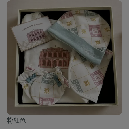
襪
每套港幣450元
包布
每套港幣450元
(缺貨)
粉紅色