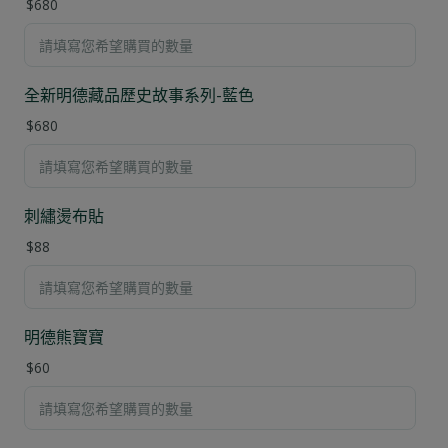
$680
全新明德藏品歷史故事系列-藍色
$680
刺繡燙布貼
$88
明德熊寶寶
$60