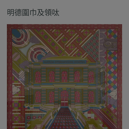
明德圍巾及領呔