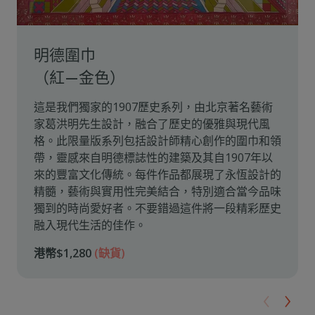
明德圍巾
（紅—金色）
這是我們獨家的1907歷史系列，由北京著名藝術
家葛洪明先生設計，融合了歷史的優雅與現代風
格。此限量版系列包括設計師精心創作的圍巾和領
帶，靈感來自明德標誌性的建築及其自1907年以
來的豐富文化傳統。每件作品都展現了永恆設計的
精髓，藝術與實用性完美結合，特別適合當今品味
獨到的時尚愛好者。不要錯過這件將一段精彩歷史
融入現代生活的佳作。
港幣$1,280
(缺貨)
‹
›