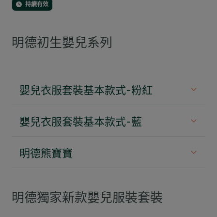
持續有效
明德初生嬰兒系列
嬰兒衣服套裝基本款式-粉紅
我們的基本嬰兒服裝套裝——充滿回憶的第一套衣物，見證您
嬰兒衣服套裝基本款式-藍
小寶貝旅程的開始。
套裝包括：
我們的基本嬰兒服裝套裝——充滿回憶的第一套衣物，見證您
明德熊寶寶
衫
小寶貝旅程的開始。
套裝包括：
帽
明德熊寶寶——寶寶的第一位好朋友，帶給寶寶安全感
防抓手套
衫
與歡樂。將一隻帶回家，延續這份珍貴的友誼。
明德獨家新款嬰兒服裝套裝
襪
帽
港幣60元
包布
防抓手套