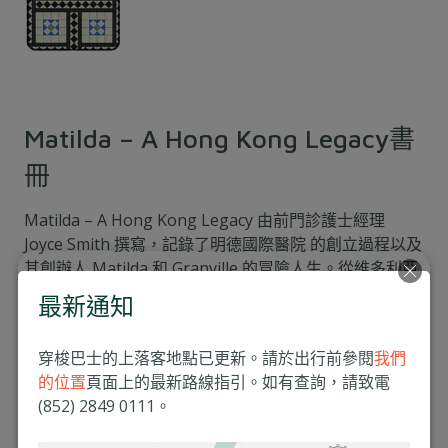
Matilda – A Hong Kong Legacy書
冊
Matilda – A Hong Kong Legacy
由前門診護士經理
Joyce Smith
撰寫，記錄了明德國際醫院 的創立過程以及
其創辦人
Matilda
和
Granville
的冒險人生。從維多利亞
時代的英格蘭，到克 服船難與艱辛，這本書不僅介紹了
最新通知
醫院的著名病人，還刻劃了其開創性的貢獻。本書的銷售
收 益將捐贈予明德兒童慈善基金。
穿梭巴士的上落客地點已更新。請於出行前參閱
我們
每本港幣$180
的位置
頁面上的最新路線指引。如有查詢，請致電
(852) 2849 0111。