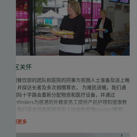
社区关怀
我们餐饮部的团队和医院的同事为贫困人士准备及送上晚
餐，并探访长者及多次捐赠寒衣， 为难民送暖
。我们通
过
国际十字路会
重新分配物资和医疗设备，并通过
Pathfinders为
居港的外籍家务工
提供产前护理和健康教
育。我们还支持英国退伍军人协会
的卖旗(poppy)筹款，
帮助有需要的退伍军人
。此外，明德医院的帆船与
了解更多
Sailability合作，为残障人士提供通过帆船运动建立自信
和独立能力的机会。