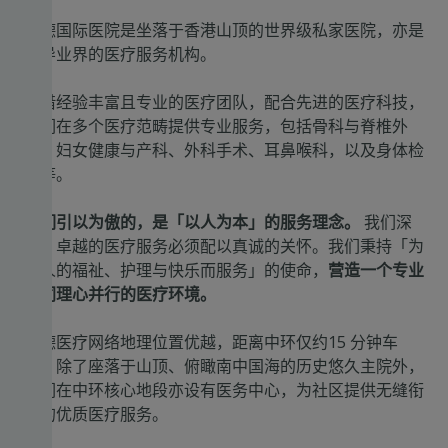
明德国际医院是坐落于香港山顶的世界级私家医院，亦是
领导业界的医疗服务机构。
凭借经验丰富且专业的医疗团队，配合先进的医疗科技，
我们在多个医疗范畴提供专业服务，包括骨科与脊椎外
科、妇女健康与产科、外科手术、耳鼻喉科，以及身体检
查等。
我们引以为傲的，是「以人为本」的服务理念。
我们深
信，卓越的医疗服务必须配以真诚的关怀。我们秉持「为
病人的福祉、护理与快乐而服务」的使命，
营造一个专业
与同理心并行的医疗环境。
明德医疗网络地理位置优越，距离中环仅约15 分钟车
程。除了座落于山顶、俯瞰南中国海的历史悠久主院外，
我们在中环核心地段亦设有医务中心，为社区提供无缝衔
接的优质医疗服务。