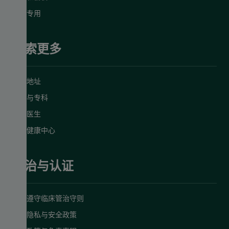
员工专用
探索更多
诊所地址
服务与专科
预约医生
明德健康中心
管治与认证
严格遵守临床管治守则
数据隐私与安全政策