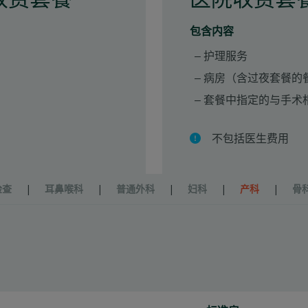
包含内容
护理服务
）
病房（含过夜套餐的
套餐中指定的与手术
不包括医生费用
检查
|
耳鼻喉科
|
普通外科
|
妇科
|
产科
|
骨