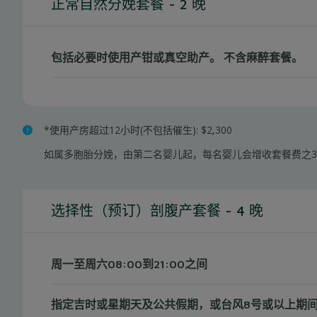
正常自然分娩套餐 - 2 晚
包括必要时使用产钳或真空助产。 不含麻醉套餐。
*使用产房超过12小时(不包括催生): $2,300
如属多胞胎分娩，由第二名婴儿起，每名婴儿会增收套餐费之3
选择性（预订）剖腹产套餐 - 4 晚
周一至周六08:00到21:00之间
指定吉时或星期天及公共假期，或台风8号或以上期