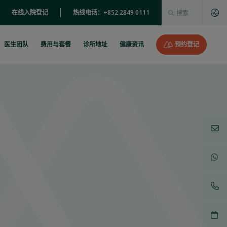
这是一个附加了自动建
在线入院登记
热线电话：+852 2849 0111
没有建议，因为搜索字段为空。
医生团队
费用与套餐
诊所地址
健康资讯
预约登记