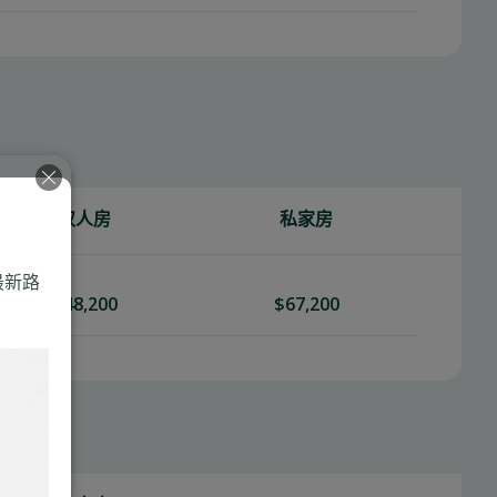
。
双人房
私家房
最新路
$48,200
$67,200