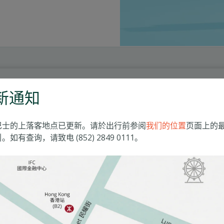
新通知
标准房
巴士的上落客地点已更新。请於出行前参阅
我们的位置
页面上的
。如有查询，请致电 (852) 2849 0111。
$34,090