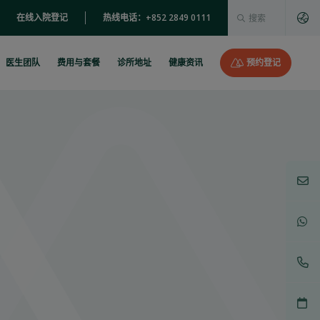
这是一个附加了自动建
在线入院登记
热线电话：+852 2849 0111
没有建议，因为搜索字段为空。
医生团队
费用与套餐
诊所地址
健康资讯
预约登记