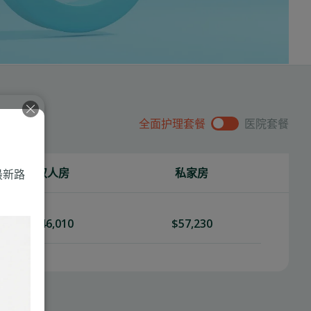
全面护理套餐
医院套餐
双人房
私家房
最新路
$46,010
$57,230