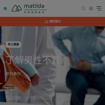
Skip
to
content
预约登记
男士健康
了解男性不育
資料審核:
何思灏医生
泌尿科
刊载日期：2025年07月22日