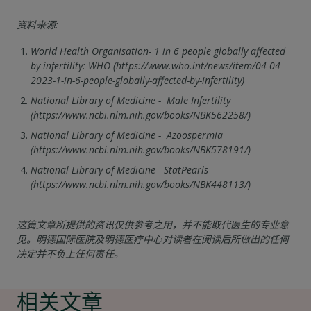
资料来源:
World Health Organisation- 1 in 6 people globally affected
by infertility: WHO (https://www.who.int/news/item/04-04-
2023-1-in-6-people-globally-affected-by-infertility)
National Library of Medicine - Male Infertility
(https://www.ncbi.nlm.nih.gov/books/NBK562258/)
National Library of Medicine - Azoospermia
(https://www.ncbi.nlm.nih.gov/books/NBK578191/)
National Library of Medicine - StatPearls
(https://www.ncbi.nlm.nih.gov/books/NBK448113/)
这篇文章所提供的资讯仅供参考之用，并不能取代医生的专业意
见。明德国际医院及明德医疗中心对读者在阅读后所做出的任何
决定并不负上任何责任。
相关文章