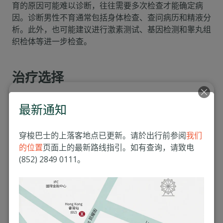
育的原因可能难以诊断，往往需要多次检查才能确定病
因。诊断男性不育通常包括身体检查、查问病历和精液分
析。此外，也可能建议进行激素测试、基因检测和睾丸组
织检体等进一步检查。
治疗选择
许多不同的治疗方法可以帮助逆转男性不育。在开始任何
最新通知
治疗之前，采取健康的生活方式至关重要，包括戒烟、减
少或停止饮酒、保持健康体重、均衡饮食和定期运动。
穿梭巴士的上落客地点已更新。请於出行前参阅
我们
根据病因，男性不育的医疗治疗可能包括：
的位置
页面上的最新路线指引。如有查询，请致电
(852) 2849 0111。
精索静脉曲张等问题的手术治疗
荷尔蒙治疗
勃起和射精功能障碍问题的治疗
辅助生殖技术，如单精子卵胞浆内注射（ICSI）和体
外受精（IVF）