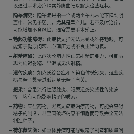
议通过手术治疗精索静脉曲张以解决这些症状。
隐睾病史：
隐睾症是指一个或两个睾丸未能下降到阴
囊中，常见于婴儿，尤其是早产儿。若不及时治疗，
可能增加不育风险，通常需要手术矫正。
勃起功能障碍：
此症状是指无法达到或维持勃起，可
能源于健康问题、心理压力或不良生活习惯。
射精障碍：
此症状影响男性正常射精的能力，可能表
现为延迟射精、早泄或无法射精。
遗传疾病：
如克氏综合症和 Y 染色体微缺失，这些疾
病与精子数量过低甚至无精子有关。
感染：
曾患流行性腮腺炎、泌尿道感染或性传染病
等，均有可能影响精子的质素。
药物：
某些药物，尤其是癌症治疗药物，可能会窒碍
精子的制造，甚至因破坏精原干细胞而导致完全无法
制造精子。
荷尔蒙失衡：
如垂体肿瘤可能导致精子制造和质量问