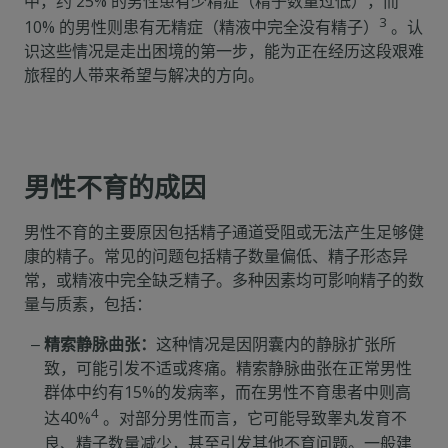
中，约 25% 的男性患有少精症（精子数量过低），而
3
10% 的男性则患有无精症（精液中完全没有精子）
。认
识这些情况是走出困境的第一步，能为正在经历这段艰难
旅程的人带来希望与解决的方向。
男性不育的成因
男性不育的主要原因包括精子通道受阻或无法产生足够健
康的精子。常见的问题包括精子数量偏低、精子形态异
常，或精液中完全缺乏精子。多种因素均可影响精子的数
量与质素，包括：
精索静脉曲张：
这种情况是因阴囊内的静脉扩张所
致，可能引发不适或疼痛。精索静脉曲张在正常男性
群体中约有15%的发病率，而在男性不育患者中则高
4
达40%
。对部分男性而言，它可能导致睾丸发育不
良、精子数量减少，甚至引发其他不育问题。一般建