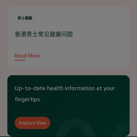
男士健康
香港男士常见健康问题
Read More
Up-to-date health information at your
fingertips.
Explore Now