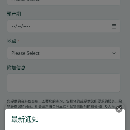
预产期
地点
*
附加信息
您提供的资料仅会用于回覆您的查询、安排预约或提供您所要求的服务，除
非获得您的同意。相关资料将会分享给为您提供服务的相关部门及人员。该
资料不会与第三方共享作市场推广用途。请阅读
《个人资料收集声明》
。我
们只会在您勾选下方适当的选项后，向您发送此类资讯。
最新通知
您可以通过电邮至 info@matilda.org 查阅或要求更正我们所持有的任何个