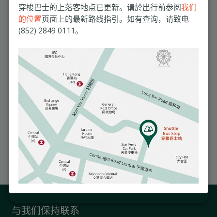
人资料。
穿梭巴士的上落客地点已更新。请於出行前参阅
我们
我愿意收取有关健康和医疗服务的提示 (例如提示您作年度身体检
的位置
页面上的最新路线指引。如有查询，请致电
查) 。
*
(852) 2849 0111。
我愿意收取医院宣传资料。
为了满足您的服务需求，我们需要储存及处理您的个人资料。若您同意我们
为此储存您的个人资料，请勾选下方的选框。
我同意明德国际医院储存及处理我的个人资料。
*
您可以随时取消订阅这些资讯。如欲了解更多关于如何取消订阅、我们隐私
保障措施，以及我们如何致力于保障和尊重您的个人隐私，请查阅我们的
《隐私政策》。
与我们保持联系