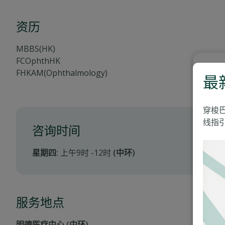
资历
MBBS(HK)
FCOphthHK
FHKAM(Ophthalmology)
最
穿梭
线指引
咨询时间
星期四:
上午9时 -12时
(中环)
服务地点
明德医疗中心 (中环)