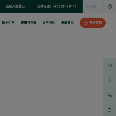
这是一个附加了自动建
在线入院登记
热线电话：+852 2849 0111
没有建议，因为搜索字段为空。
医生团队
费用与套餐
诊所地址
健康资讯
预约登记