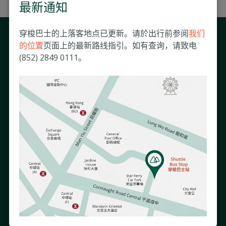
最新通知
穿梭巴士的上落客地点已更新。请於出行前参阅
我们
与我们保持联系
的位置
页面上的最新路线指引。如有查询，请致电
(852) 2849 0111。
接收我们的电子通讯以了解跟您息息相关的医院活动及资讯。
如需了解更多有关我们使用您的资料的方式，请参阅我们的《
隐私政策
》。
关于我们
慈善事业
明德资讯