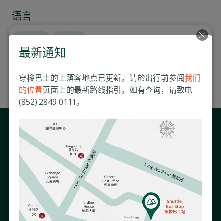
语言
English
廣東話
最新通知
穿梭巴士的上落客地点已更新。请於出行前参阅
我们
额外资讯
的位置
页面上的最新路线指引。如有查询，请致电
(852) 2849 0111。
相关文章
与我们保持联系
接收我们的电子通讯以了解跟您息息相关的医院活动及资讯。
如需了解更多有关我们使用您的资料的方式，请参阅我们的《
隐私政策
》。