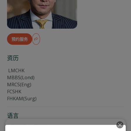
预约服务
资历
LMCHK
MBBS(Lond)
MRCS(Eng)
FCSHK
FHKAM(Surg)
语言
English
廣東話