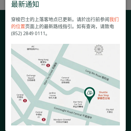
最新通知
穿梭巴士的上落客地点已更新。请於出行前参阅
我们
与我们保持联系
的位置
页面上的最新路线指引。如有查询，请致电
(852) 2849 0111。
接收我们的电子通讯以了解跟您息息相关的医院活动及资讯。
如需了解更多有关我们使用您的资料的方式，请参阅我们的《
隐私政策
》。
关于我们
慈善事业
明德资讯