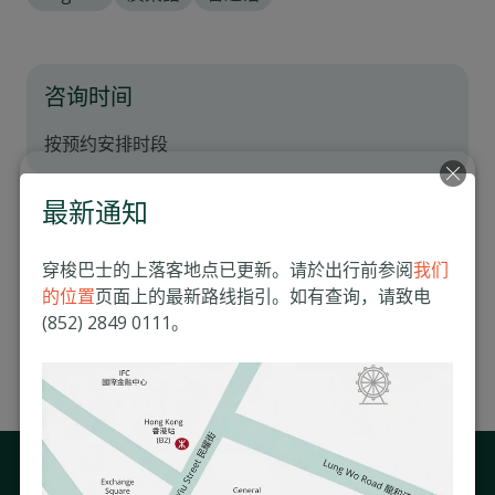
咨询时间
按预约安排时段
最新通知
服务地点
穿梭巴士的上落客地点已更新。请於出行前参阅
我们
明德医疗中心 (中环)
的位置
页面上的最新路线指引。如有查询，请致电
香港皇后大道中39号丰盛创建大厦3楼
(852) 2849 0111。
(852) 2537 8500
更多资讯
预约服务
与我们保持联系