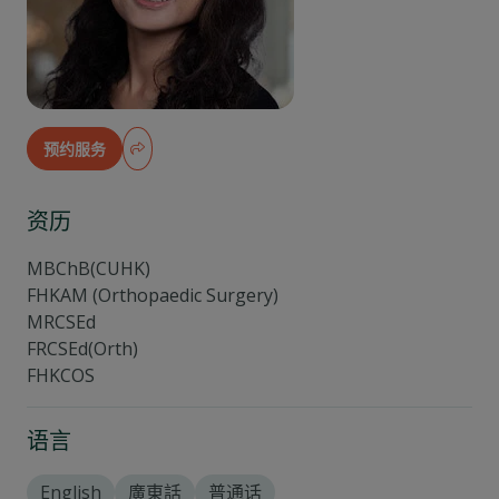
预约服务
资历
MBChB(CUHK)
FHKAM (Orthopaedic Surgery)
MRCSEd
FRCSEd(Orth)
FHKCOS
语言
English
廣東話
普通话