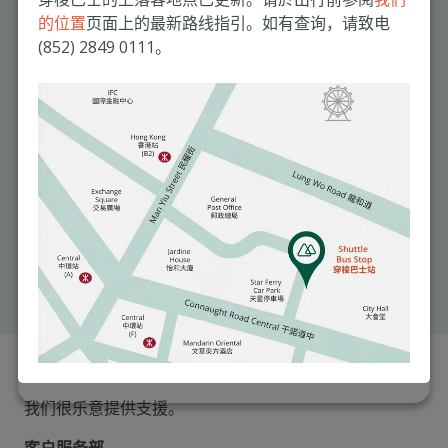
的位置
页面上的最新路线指引。如有查询，请致电
药物和洗伤口敷料
(852) 2849 0111。
条款及细则:
以上收费不包括套餐以外的程序、其他医生费用、化验、
影像服务、特别的仪器、治疗和药物。
手术前需接受专科医生诊症。
套餐仅限由指定医生提供。
其他额外收费包括: 紧急服务或非正常营运时间进行的常
规以外的手术、原定时间以外进行的医疗程序、以及其他
杂项包括额外的饮品食物和长途电话费用等。
下载全面护理套餐详细
预约或查询
我们很乐意提供支援。
客户服务部