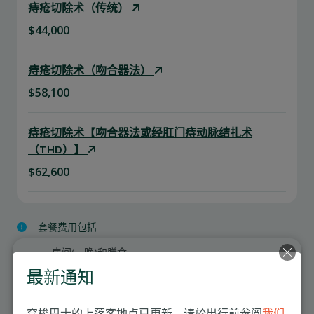
痔疮切除术（传统）
$44,000
痔疮切除术（吻合器法）
$58,100
痔疮切除术【吻合器法或经肛门痔动脉结扎术
（THD）】
$62,600
套餐费用包括
房间(一晚)和膳食
专科医生费用
最新通知
护理服务
手术室费用
穿梭巴士的上落客地点已更新。请於出行前参阅
我们