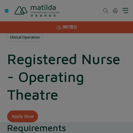
Skip
to
content
预约登记
Clinical Operation
Registered Nurse
- Operating
Theatre
Apply Now
Requirements