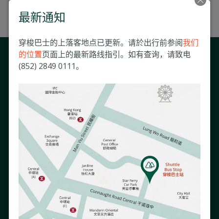
Resources Department at
hr@matilda.org
.
最新通知
穿梭巴士的上落客地点已更新。请於出行前参阅
我们
的位置
页面上的最新路线指引。如有查询，请致电
与我们保持联系
(852) 2849 0111。
接收我们的电子通讯以了解跟您息息相关的医院活动及资讯。
如需了解更多有关我们使用您的资料的方式，请参阅我们的《
隐私政策
》。
关于我们
慈善事业