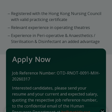
Registered with the Hong Kong Nursing Council
with valid practicing certificate
Relevant experience in operating theatres
Experience in Peri-operative & Anaesthetics /
Sterilisation & Disinfectant an added advantage
Apply Now
Job Reference Number: OTD-RNOT-0091-MIH-
20260317
Interested candidates, please send your
resume and your current and expected salary,
quoting the respective job reference number,
to the confidential email of the Human