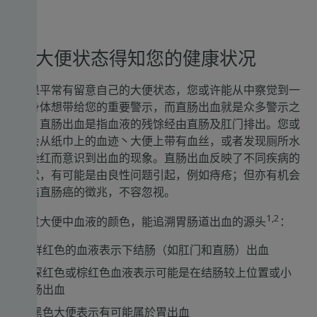
从大便状态得知您的健康状况
如果平常有留意自己的大便状态，您或许能从中察觉到一
些身体想带给您的重要警示，而直肠出血就是众多警示之
一。直肠出血是指血液的残馀经由直肠及肛门排出。您或
许会从纸巾上的血迹丶大便上带有血丝，或者发现厕所水
被染红而意识到出血的现象。直肠出血反映了不同疾病的
徵状，有可能是由良性问题引起，例如痔疮；但亦有机会
是结直肠癌的徵兆，不容忽视。
1,2
透过大便中血液的颜色，能追溯胃肠道出血的源头
：
鲜红色的血液表示下结肠（如肛门和直肠）出血
深红色或棕红色血液表示可能是在结肠较上位置或小
肠出血
黑色大便表示有可能属於胃出血