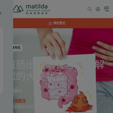
Skip
to
content
预约登记
健康专栏
直肠出血响警号：了解
您的大便状态
資料審核:
王智滔医生
肠胃肝脏科专科医生