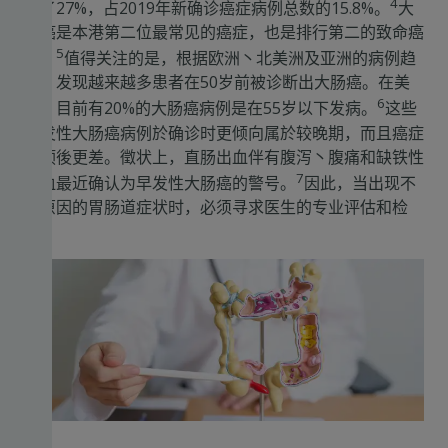
4
升了27%，占2019年新确诊癌症病例总数的15.8%。
大
肠癌是本港第二位最常见的癌症，也是排行第二的致命癌
5
症。
值得关注的是，根据欧洲丶北美洲及亚洲的病例趋
势，发现越来越多患者在50岁前被诊断出大肠癌。在美
6
国，目前有20%的大肠癌病例是在55岁以下发病。
这些
早发性大肠癌病例於确诊时更倾向属於较晚期，而且癌症
的预後更差。徵状上，直肠出血伴有腹泻丶腹痛和缺铁性
7
贫血最近确认为早发性大肠癌的警号。
因此，当出现不
明原因的胃肠道症状时，必须寻求医生的专业评估和检
查。