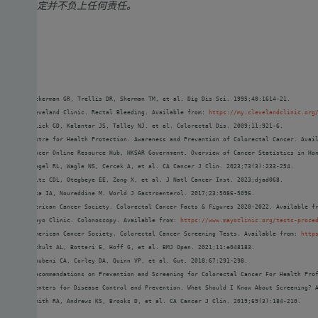
何决定并不负上任何责任。
参考:
1. Zuckerman GR, Trellis DR, Sherman TM, et al. Dig Dis Sci. 1995;40:1614-21. 
2. Cleveland Clinic. Rectal Bleeding. Available from: 
https://my.clevelandclinic.org
3. Eslick GD, Kalantar JS, Talley NJ. et al. Colorectal Dis. 2009;11:921-6. 
4. Centre for Health Protection. Awareness and Prevention of Colorectal Cancer. Avai
5. Cancer Online Resource Hub, HKSAR Government. Overview of Cancer Statistics in Ho
6. Siegel RL, Wagle NS, Cercek A, et al. CA Cancer J Clin. 2023;73(3):233-254.
7. Fritz CDL, Otegbeye EE, Zong X, et al. J Natl Cancer Inst. 2023;djad068.
8. Issa IA, Noureddine M. World J Gastroenterol. 2017;23:5086-5096. 
9. American Cancer Society. Colorectal Cancer Facts & Figures 2020-2022. Available f
10. Mayo Clinic. Colonoscopy. Available from: 
https://www.mayoclinic.org/tests-proce
11. American Cancer Society. Colorectal Cancer Screening Tests. Available from: 
http
12. Schult AL, Botteri E, Hoff G, et al. BMJ Open. 2021;11:e048183. 
13. Doubeni CA, Corley DA, Quinn VP, et al. Gut. 2018;67:291-298. 
14. Recommendations on Prevention and Screening for Colorectal Cancer For Health Pro
15. Centers for Disease Control and Prevention. What Should I Know About Screening? 
16. Smith RA, Andrews KS, Brooks D, et al. CA Cancer J Clin. 2019;69(3):184-210.