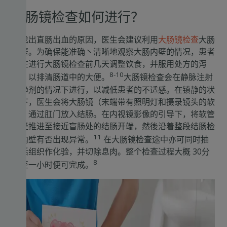
大肠镜检查如何进行？
要找出直肠出血的原因，医生会建议利用
大肠镜检查
大肠
内壁。为确保能准确丶清晰地观察大肠内壁的情况，患者
需在进行大肠镜检查前几天调整饮食，并服用处方的泻
8-10
药，以排清肠道中的大便。
大肠镜检查会在静脉注射
镇静剂的情况下进行，以减低患者的不适感。在镇静的状
态下，医生会将大肠镜（末端带有照明灯和摄录镜头的软
管）通过肛门放入结肠。在内视镜影像的引导下，将软管
轻轻推进至接近盲肠处的结肠开端，然後沿着整段结肠检
11
查内壁有否出现异常。
在大肠镜检查途中亦可同时抽
取活组织作化验，并切除息肉。整个检查过程大概 30分
8
钟至一小时便可完成。