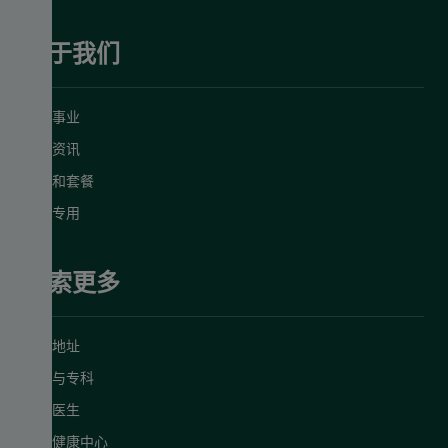
关于我们
慈善事业
明德资讯
促销和套餐
员工专用
探索更多
诊所地址
服务与专科
预约医生
明德健康中心