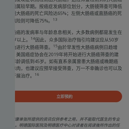
一般属较早期。按癌症发病部位划分，大肠镜筛查可降低
右侧大肠癌的死亡风险达65%；左侧大肠癌或直肠癌的死
13
亡风险则可降低75%。
大肠癌的发病率与年龄息息相关，大多数病例都是发生在
14
50岁以上。
因此，众多国际治疗指引均建议应从50岁
15
开始进行大肠癌筛查。
由於早发性大肠癌病例日趋增
加，美国癌症协会在2019年将开始进行大肠癌筛查的建
议年龄调低到45岁。如有直系亲属曾患大肠癌或晚期癌
前息肉，也建议应预早接受筛查，万一不幸确诊也可以及
16
早开展治疗。
立即預約
此健康单张所提供的资讯仅供参考之用，并不能取代医生的专业
意见。明德国际医院及明德医疗中心对读者在阅读後所作出的任