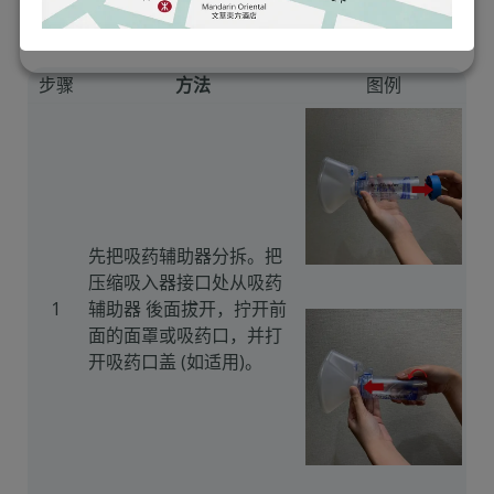
清潔吸藥輔助器
步骤
方法
图例
先把吸药辅助器分拆。把
压缩吸入器接口处从吸药
1
辅助器 後面拔开，拧开前
面的面罩或吸药口，并打
开吸药口盖 (如适用)。