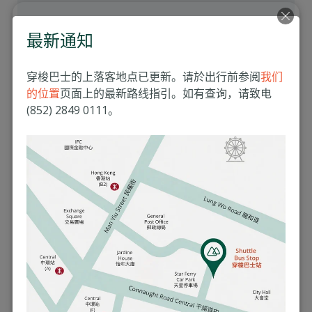
最新通知
每次只吸一个剂量。用口
缓缓地吸气并同时按下药
穿梭巴士的上落客地点已更新。请於出行前参阅
我们
罐。吸药指示器会随着呼
的位置
页面上的最新路线指引。如有查询，请致电
4
吸而摆动。以吸药指示器
(852) 2849 0111。
的摆动来计算呼吸次数，
并持续呼吸5至6次。
若需要使用多於一个剂
5
量，隔30秒後重覆步骤2至
4。