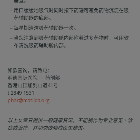
垂直。
用口缓缓地吸气时同时按下药罐可避免药物沉淀在吸
药辅助器的底部。
每星期清洁吸药辅助器一次。
当您注意到吸药辅助舱内部附着过多药物时，可用软
布清洗吸药辅助舱内部。
如欲查询，请致电：
明德国际医院 － 药剂部
香港山顶加列山道41号
t 2849 1531
phar@matilda.org
以上文章只提供一般健康资讯，不能视作为专业意见丶诊
症或治疗，并切勿依赖成医生建议。