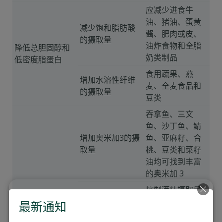
应减少进食牛
油、猪油、蛋黄
减少饱和脂肪酸
酱、肥肉或皮、
的摄取量
油炸食物和全脂
降低总胆固醇和
奶类制品
低密度脂蛋白
食用蔬果、燕
增加水溶性纤维
麦、全麦食品和
的摄取量
豆类
吞拿鱼、三文
鱼、沙丁鱼、鲭
增加奥米加3的摄
鱼、亚麻籽、合
取量
桃、豆类和菜籽
油均可找到丰富
的奥米加 3
控制酒精摄取量
为：男士：每天
最新通知
少于2单位 女士：
降低三酸甘油脂
控制酒精摄取量