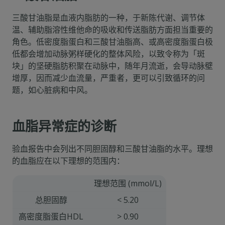
三酸甘油脂是血液内脂肪的一种，于新陈代谢、调节体
温、辅助脂溶性维他命的吸收和传送脂肪方面担当重要的
角色。低密度脂蛋白和三酸甘油脂高、或高密度脂蛋白极
低都会增加动脉粥样硬化的整体风险，以致令称为「斑
块」的坚硬脂肪积聚在动脉中，随年月流逝，会导动脉壁
增厚，因而减少血流量，严重者，更可以引致循环的问
题，如心脏病和中风。
血脂异常症的诊断
验血报告中会列出不同胆固醇和三酸甘油脂的水平。理想
的血脂应在以下理想的范围内：
理想范围 (mmol/L)
总胆固醇
< 5.20
高密度脂蛋白HDL
> 0.90