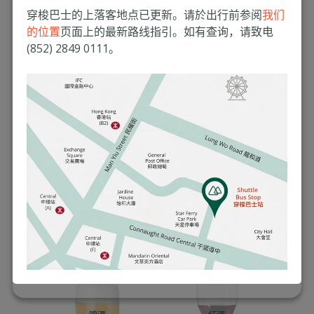
每天少于1单位
穿梭巴士的上落客地点已更新。请於出行前参阅
我们
(见下图，1单位
的位置
页面上的最新路线指引。如有查询，请致电
的分量)
(852) 2849 0111。
减少添加糖的摄
取量选择未加工
减少摄取精制碳
的全谷物，如大
水化合
麦、燕麦、糙
米、藜麦等，而
非精制谷物产品
成人应每星期作
增加运动量
至少150分钟中等
增加高密度脂蛋
强度的带氧运动
白
减少进食甜品或
减少添加糖
含糖饮品