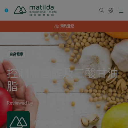
Skip
to
content
预约登记
自身健康
控制膽固醇及三酸甘油
脂
Reviewed by
明德国际医院