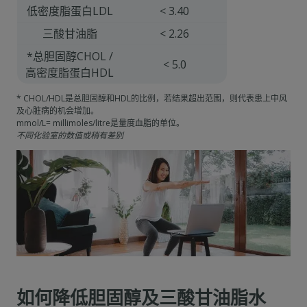
低密度脂蛋白LDL
< 3.40
三酸甘油脂
< 2.26
*总胆固醇CHOL /
< 5.0
高密度脂蛋白HDL
* CHOL/HDL是总胆固醇和HDL的比例，若结果超出范围，则代表患上中风
及心脏病的机会增加。
mmol/L= millimoles/litre是量度血脂的单位。
不同化验室的数值或稍有差别
如何降低胆固醇及三酸甘油脂水