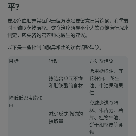
平？
要治疗血脂异常症的最佳方法是要留意日常饮食，有需要
时可辅以药物治疗。饮食治疗须视乎个人饮食健康情况来
制定，应先咨询营养师或医生的建议。
以下是一些控制血脂异常症的饮食调整建议。
目标
行动
方法及建议
选用橄榄油、芥
拣选含单元不饱
花籽油、 花生
和脂肪酸的食材
油、牛油果和果
仁
降低低密度脂蛋
应减少进食蛋
白
糕、朱古力、薯
减少反式脂肪的
片、植物牛油、
摄取量
饼干和酥皮等食
物