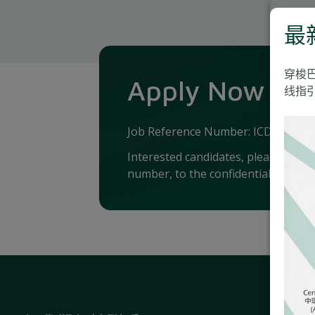
最
穿梭
Apply Now
线指引
Job Reference Number: ICD-RDOG
Interested candidates, please send 
number, to the confidential email