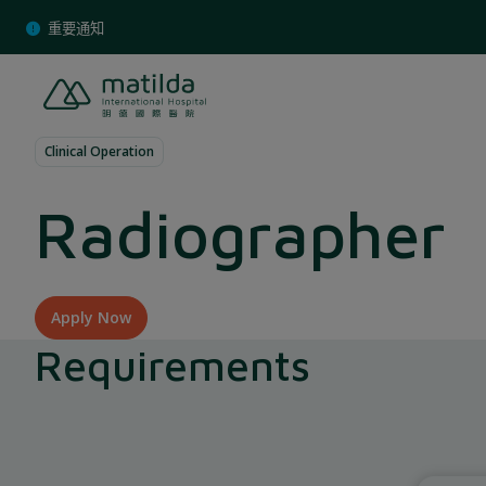
Skip
重要通知
to
content
Clinical Operation
Radiographer
Apply Now
Requirements