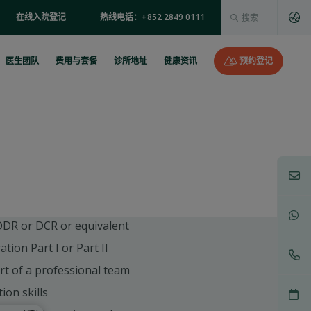
这是一个附加了自动建
在线入院登记
热线电话：+852 2849 0111
没有建议，因为搜索字段为空。
医生团队
费用与套餐
诊所地址
健康资讯
预约登记
DDR or DCR or equivalent
ion Part I or Part II
rt of a professional team
on skills