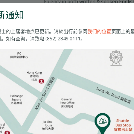
Fluency in both written & spoken Englis
Fresh graduate will also be considered
新通知
巴士的上落客地点已更新。请於出行前参阅
我们的位置
页面上的
。如有查询，请致电 (852) 2849 0111。
-0065-MIH-20260720
your resume and your current and expected salary, quoting 
 of the Human Resources Department at
hr@matilda.org
.