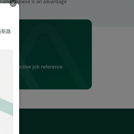
h and Chinese is an advantage
最新路
the respective job reference