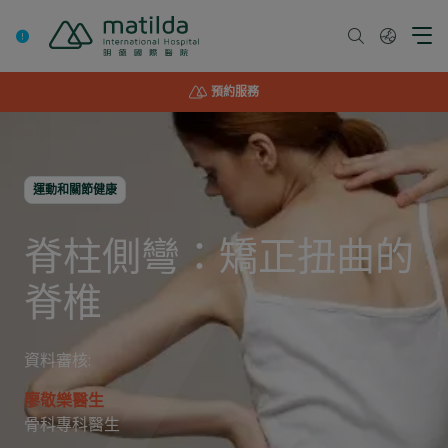
Skip
to
content
預約服務
運動和關節健康
脊柱側彎：矯正扭曲的
脊椎
資料審核:
廖敬樂醫生
骨科專科醫生