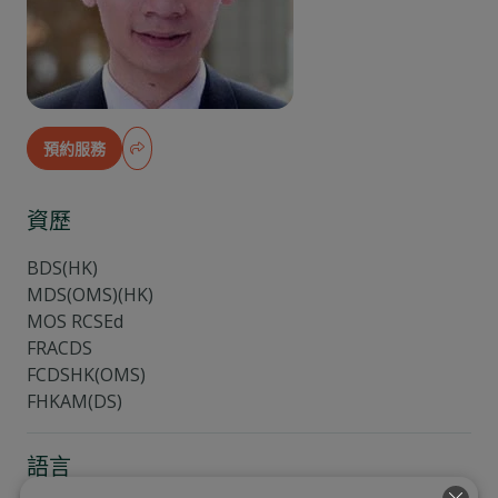
預約服務
資歷
BDS(HK)
MDS(OMS)(HK)
MOS RCSEd
FRACDS
FCDSHK(OMS)
FHKAM(DS)
語言