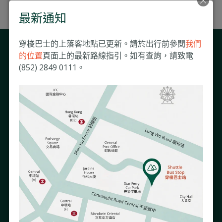
English
廣東話
最新通知
穿梭巴士的上落客地點已更新。請於出行前參閱
我們
與我們保持聯繫
的位置
頁面上的最新路線指引。如有查詢，請致電
(852) 2849 0111。
訂閱我們的電子通訊，隨時掌握跟您息息相關的醫院資訊及活
動。
如需了解更多有關我們使用您的資料方式，請參閱我們的《
隱私政策
》。
關於我們
慈善活動