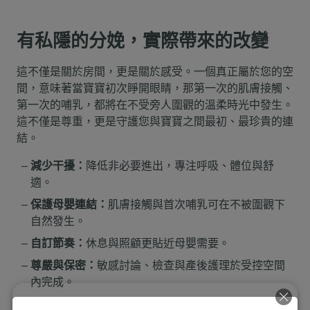
有私隱的分娩，實際帶來的改變
這不僅是關於房間，更是關於感受。一個真正屬於您的空
間，意味著當寶寶初次睜開眼睛，那第一次的肌膚接觸、
第一次的哺乳，都將在不受旁人圍觀的溫柔時光中發生。
這不僅是尊重，更是守護您與寶寶之間最初、最珍貴的連
結。
減少干擾：
降低非必要進出，專注呼吸、體位與舒
適。
保護母嬰連結：
肌膚接觸與首次哺乳可在不被圍觀下
自然發生。
自訂節奏：
休息與照顧更貼近母嬰需要。
尊嚴與保密：
敏感討論、檢查與產後護理於受控空間
內完成。
伴侶在旁：
留宿安排讓支持常在，寧靜不減。