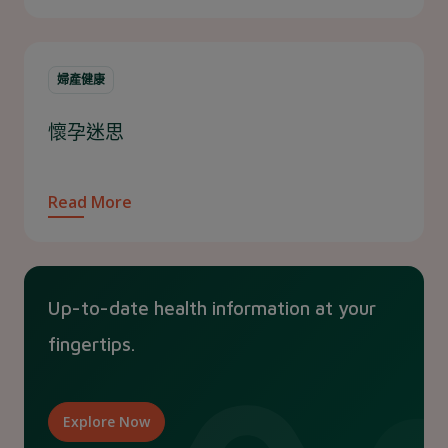
婦產健康
懷孕迷思
Read More
Up-to-date health information at your
fingertips.
Explore Now