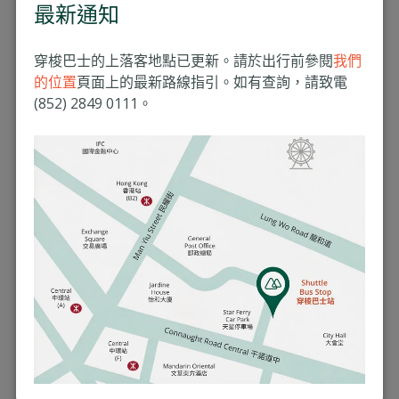
最新通知
穿梭巴士的上落客地點已更新。請於出行前參閱
我們
的位置
頁面上的最新路線指引。如有查詢，請致電
(852) 2849 0111。
想改變您的分娩體驗，您可以這樣
準備
了解房型：
釐清私人產房的供應與包含項目。
確認伴侶政策：
查詢留宿規則、提供物品及相關收
費。
預先溝通偏好：
訪客安排、照明、檢查流程等。
參觀或虛擬導覽：
更直觀掌握病房大小與設備。