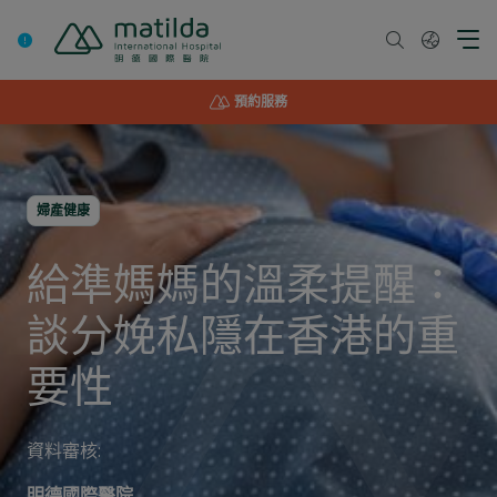
Skip
to
content
預約服務
婦產健康
給準媽媽的溫柔提醒：
談分娩私隱在香港的重
要性
資料審核:
明德國際醫院